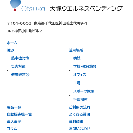
〒101-0053
東京都千代田区神田美土代町9-1
JRE神田小川町ビル2
ホーム
強み
活用場所
熱中症対策
病院
災害対策
学校・教育施設
健康経営®
オフィス
工場
スポーツ施設
行政関連
製品一覧
ご利用の流れ
自動販売機一覧
よくある質問
導入事例
資料請求
コラム
お問い合わせ