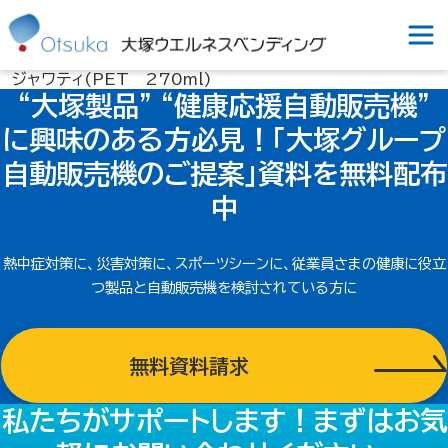
ジャワティ(PET 270ml)
“大塚製品” “健康応援自動販売機”
に興味のある方必見！
「大塚グループ
自動販売機のご提案」
資料を無料配布
中
熱中症対策に、災害対策に、スポーツシーンに、従業員さまの健康に
役立
つ製品と自動販売機を検討されている方に
無料資料請求
私たちがサポートします！
まずはお気